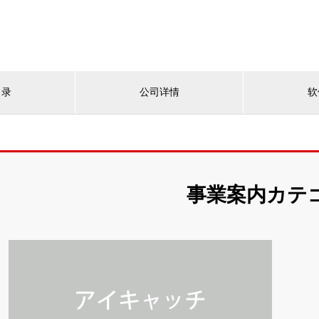
目录
公司详情
软
事業案内カテ