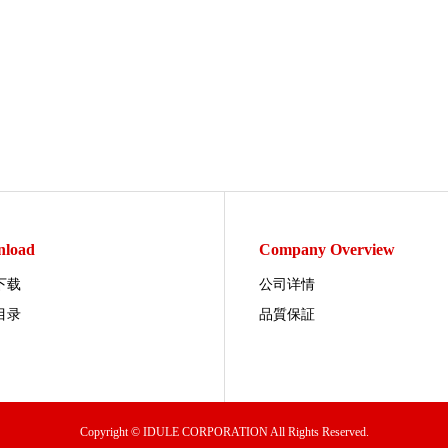
load
Company Overview
下载
公司详情
目录
品質保証
Copyright © IDULE CORPORATION All Rights Reserved.