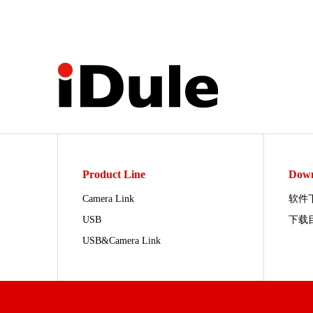
Product Line
Down
Camera Link
软件
USB
下载
USB&Camera Link