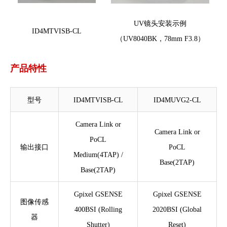
UV镜头安装示例
ID4MTVISB-CL
（UV8040BK，78mm F3.8）
产品特性
型号
ID4MTVISB-CL
ID4MUVG2-CL
Camera Link or
Camera Link or
PoCL
输出接口
PoCL
Medium(4TAP) /
Base(2TAP)
Base(2TAP)
Gpixel GSENSE
Gpixel GSENSE
图像传感
400BSI (Rolling
2020BSI (Global
器
Shutter)
Reset)