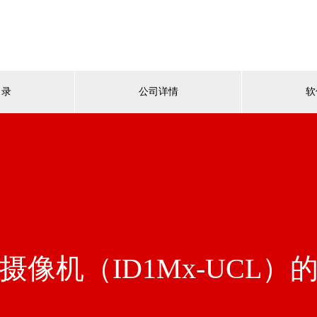
目录
公司详情
软
像机（ID1Mx-UCL